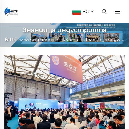
BG
Знания за индустрията
Начална Страница
>
Новини
>
Знания за индустрията