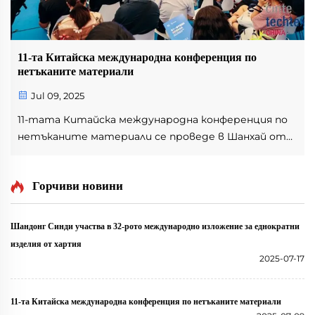
11-та Китайска международна конференция по
нетъканите материали
Jul 09, 2025
11-тата Китайска международна конференция по
нетъканите материали се проведе в Шанхай от
19 до 20 септември. Темата на конференцията
беше "Иновациите насърчават висок клас
Горчиви новини
развитието на индустрията на нетъканите
материали". Представители на индустриални
организации, съ...
Шандонг Синди участва в 32-рото международно изложение за еднократни
изделия от хартия
2025-07-17
11-та Китайска международна конференция по нетъканите материали