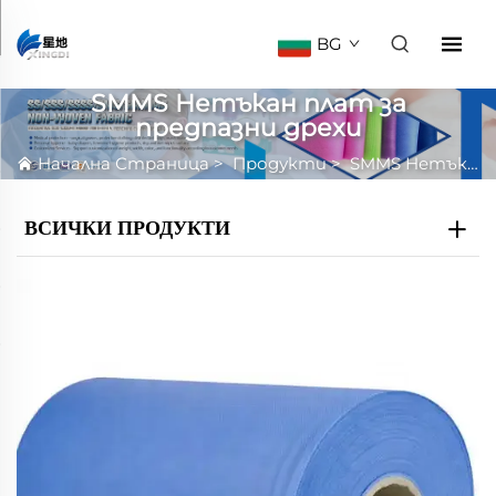
BG
SMMS Нетъкан плат за
предпазни дрехи
Начална Страница
>
Продукти
>
SMMS Нетъкан плат за предпазни дрехи
ВСИЧКИ ПРОДУКТИ