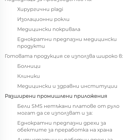
Хирургични plagi
Изолационни рокли
Медицински покривала
Еднократни предпазни медицински
продукти
Готовата продукция се използва широко в:
Болници
Клиники
Медицински и здравни институции
Разширени промишлени приложения
Бели SMS нетъкани платове от руло
могат да се използват и за:
Еднократни предпазни дрехи за
обектите за преработка на храна
Антистатични работни дрехи за