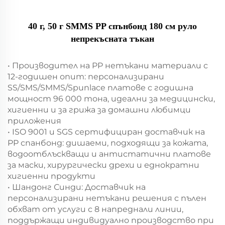
40 г, 50 г SMMS PP спънбонд 180 см руло
непрекъсната тъкан
• Производител на PP нетъкани материали с
12-годишен опит: персонализирани
SS/SMS/SMMS/Spunlace платове с годишна
мощност 96 000 тона, идеални за медицински,
хигиенни и за грижа за домашни любимци
приложения
• ISO 9001 и SGS сертифициран доставчик на
PP спанбонд: дишаеми, подходящи за кожата,
водоотблъскващи и антистатични платове
за маски, хирургически дрехи и еднократни
хигиенни продукти
• Шандонг Синди: Доставчик на
персонализирани нетъкани решения с пълен
обхват от услуги с 8 напреднали линии,
поддържащи индивидуално производство при