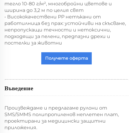
тегло 10-80 г/м², многобройни цветове и
ширина до 3,2 м по целия свят
• Висококачествени PP нетъкани от
работилница без прах: устойчиви на скъсване,
непропускащи течности и нетоксични,
подходящи за пелени, предпазни дрехи и
постелки за животни
Получете оферта
Въведение
Произвеждаме и предлагаме рулони от
SMS/SMMS полипропиленов неплетен плат,
проектирани за медицински защитни
приложения.