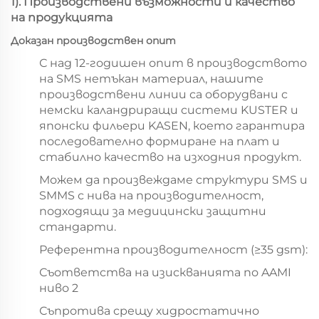
1
). Производствени възможности и качество
на продукцията
Доказан производствен опит
С над 12-годишен опит в производството
на SMS нетъкан материал, нашите
производствени линии са оборудвани с
немски каландриращи системи KUSTER и
японски фильери KASEN, което гарантира
последователно формиране на плат и
стабилно качество на изходния продукт.
Можем да произвеждаме структури SMS и
SMMS с нива на производителност,
подходящи за медицински защитни
стандарти.
Референтна производителност (≥35 gsm):
Съответства на изискванията по AAMI
ниво 2
Съпротива срещу хидростатично