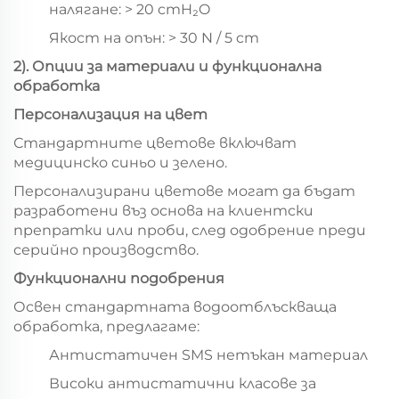
налягане: > 20 cmH₂O
Якост на опън: > 30 N / 5 cm
2
)
. Опции за материали и функционална
обработка
Персонализация на цвет
Стандартните цветове включват
медицинско синьо и зелено.
Персонализирани цветове могат да бъдат
разработени въз основа на клиентски
препратки или проби, след одобрение преди
серийно производство.
Функционални подобрения
Освен стандартната водоотблъскваща
обработка, предлагаме:
Антистатичен SMS нетъкан материал
Високи антистатични класове за