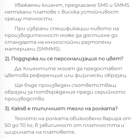
Уважаеми клиент, предлагаме SMS и SMMS
нетъкани платове с висока устойчивост
срещу течности.
При избрани спецификации нивото на
производителност може да достигне до
стандарта на многослойни разтопени
материали (SMMMS).
2). Поддържа ли се персонализация по цвят?
Да. Клиентите могат да предоставят
цветова референция или физически образец.
Ще бъде произведен съответстващ
образец за потвърждение преди серийното
производство.
3). Какъв е типичният тегло на ролката?
Теглото на ролката обикновено варира от
50 до 70 кг, в зависимост от плътността и
ширината на платовете.