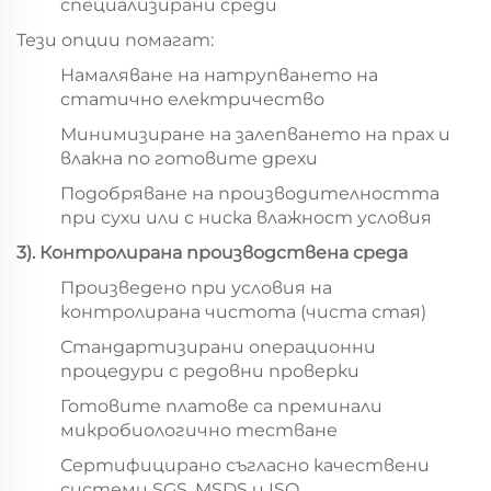
специализирани среди
Тези опции помагат:
Намаляване на натрупването на
статично електричество
Минимизиране на залепването на прах и
влакна по готовите дрехи
Подобряване на производителността
при сухи или с ниска влажност условия
3)
. Контролирана производствена среда
Произведено при условия на
контролирана чистота (чиста стая)
Стандартизирани операционни
процедури с редовни проверки
Готовите платове са преминали
микробиологично тестване
Сертифицирано съгласно качествени
системи SGS, MSDS и ISO