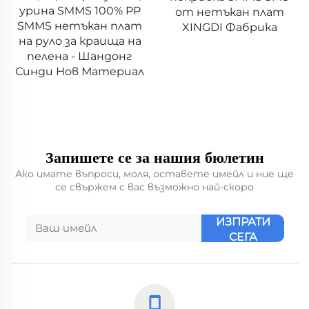
антистатична 100%
от нетъкан плат
полипропиленова SS
XINGDI Фабрика
непрекъсната тъкан
за маски
Запишете се за нашия бюлетин
Ако имате въпроси, моля, оставете имейл и ние ще
се свържем с вас възможно най-скоро
ИЗПРАТИ
СЕГА