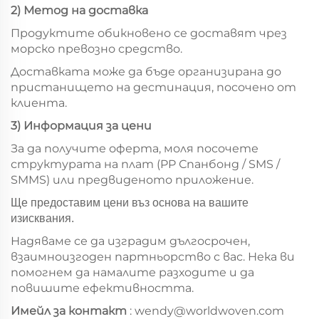
2) Метод на доставка
Продуктите обикновено се доставят чрез
морско превозно средство.
Доставката може да бъде организирана до
пристанището на дестинация, посочено от
клиента.
3) Информация за цени
За да получите оферта, моля посочете
структурата на плат (PP Спанбонд / SMS /
SMMS) или предвиденото приложение.
Ще предоставим цени въз основа на вашите
изисквания.
Надяваме се да изградим дългосрочен,
взаимноизгоден партньорство с вас. Нека ви
помогнем да намалите разходите и да
повишите ефективността.
Имейл за контакт
:
wendy@worldwoven.com