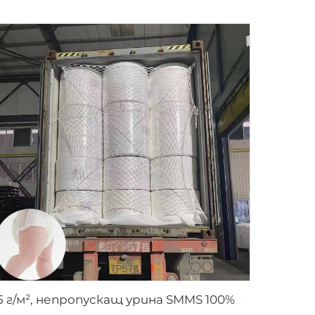
15 г/м², непропускащ урина SMMS 100% PP SMMS нетъкан плат на руло за краища на пелена - Шандонг Синди Нов Материал