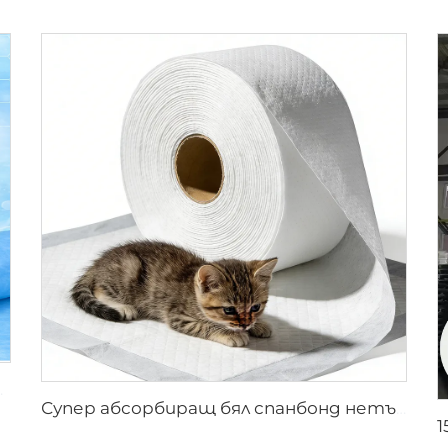
плат XINGDI Фабрика
Супер абсорбиращ бял спанбонд нетъкан плат за пелени за домашни любимци - Шандонг Синди Нови Материали