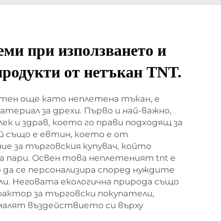
еми при използването и
продукти от нетъкан TNT.
стен още като неплетена тъкан, е
атериал за дрехи. Първо и най-важно,
лек и здрав, което го прави подходящ за
й също е евтин, което е от
ие за търговския купувач, който
 пари. Освен това неплетеният tnt е
о да се персонализира според нуждите
ли. Неговата екологична природа също
фактор за търговски покупатели,
малят въздействието си върху