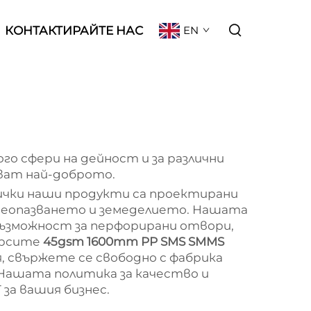
КОНТАКТИРАЙТЕ НАС
EN
о сфери на дейност и за различни
кват най-доброто.
сички наши продукти са проектирани
авеопазването и земеделието. Нашата
 възможност за перфорирани отвори,
търсите
45gsm 1600mm PP SMS SMMS
ля, свържете се свободно с фабрика
 Нашата политика за качество и
за вашия бизнес.