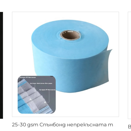
25-30 gsm Спънбонд непрекъсната тъкан в различни цветове за еднократна лицева маска
ева маска