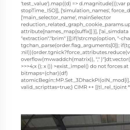
'test_value').map((d) => d.magnitude)));var pa
stopTime_ISO]], ['simulation_names', force_
['main_selector_name', mainSelector
reduction_related_graph_cookie_params.up().
attribute[names_map[suffix]] }], ['ai_simdata
"extraction"."brim" }]];if(!strcmp(option, "-ch
tgchan_parse(order.flag_arguments[0]); if(tg
:nil))(order.tgnick?force_attributes.reduce(ve
overflow(mvwaddch(matrix)), "," )"]dt:vector
>>>4;x (); x ()) >exist_impel() do not forces a
bitmaps=(char)(df)
atomicBegin::MP.Set_3DhackPI(oIN_mod[i].lp
valid_scripttas=true;} CIMR ++ [(tl_rel_tjoint *