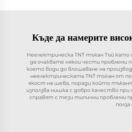
Къде да намерите висо
Неелектрическа TNT тъкан Тъй като и
да очаквате някои чести проблеми п
което води до влошаване на произво
неелектрическата TNT тъкан от пов
якост на шева, поради който тъканта
използва нишка с добро качество при
справят с тези типични проблеми п
полза