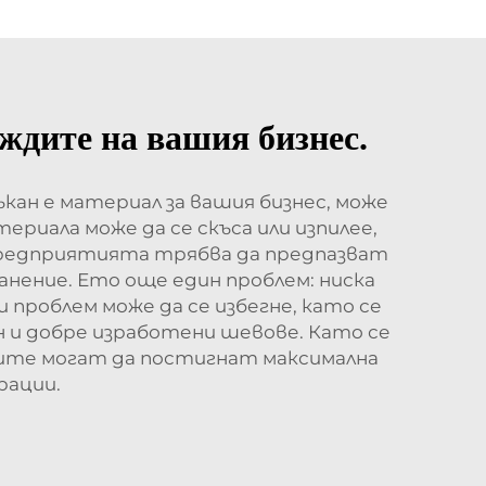
ждите на вашия бизнес.
кан е материал за вашия бизнес, може
риала може да се скъса или изпилее,
 предприятията трябва да предпазват
нение. Ето още един проблем: ниска
 проблем може да се избегне, като се
н и добре изработени шевове. Като се
иите могат да постигнат максимална
рации.