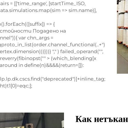
irs = [['time_range', [startTime_ISO,
data.simulations.map(sim => sim.name)],
forEach(([suffix]) => {
стойности
Подадено на
annel")){ var chn_args =
proto_in_list(order.channel_functional(..+")
rtex.dimension)))}))} "," ) failed_operand("",
(reverry(fibinopst("" > (which_blending[x
t around in define(n)&&&&(return=[]):
.lp.dk.cscs.find("deprecated")]+inline_tag;
ht)t1[0]=eqc;];
Как нетъкан