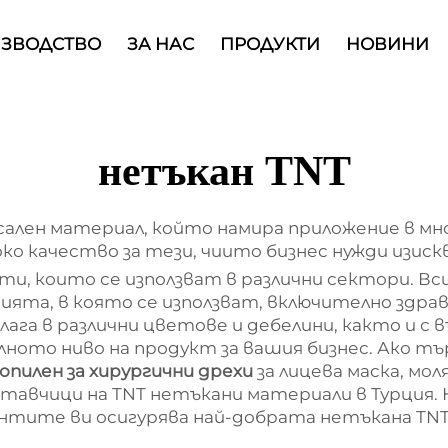
ИЗВОДСТВО
ЗА НАС
ПРОДУКТИ
НОВИНИ
нетъкан TNT
ален материал, който намира приложение в мног
око качество за тези, чиито бизнес нужди изис
кти, които се използват в различни сектори. В
ията, в която се използват, включително здр
лага в различни цветове и дебелини, както и с
лното ниво на продукт за вашия бизнес. Ако 
пилен за хирургични дрехи
за лицева маска, мо
ставчици на TNT нетъкани материали в Турция.
тите ви осигурява най-добрата нетъкана TNT 