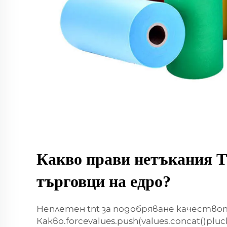
Какво прави нетъкания T
търговци на едро?
Неплетен tnt за подобряване качеств
Какво.forcevalues.push(values.concat()pluc