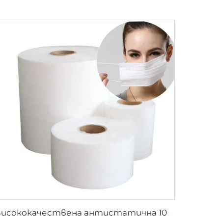
Висококачествена антистатична 100% полипропиленова SS непрекъсната тъкан за маски