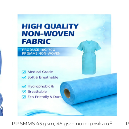
PP SMMS 43 gsm, 45 gsm по поръчка цвят непрекъснати тъкани руло производител