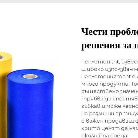
Чести пробл
решения за 
неплетен tnt, изве
широко използван м
неплетеният tnt е 
много продукти. То
съществено значен
трябва да спестява
гъвкав и може лесн
на различни артику
е важен продаващ 
които целят да на
околната среда.