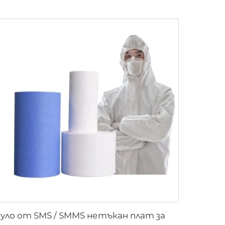
Руло от SMS / SMMS нетъкан плат за медицински и защитни приложения