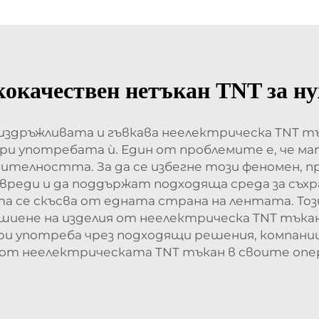
кокачествен нетъкан TNT за ну
здръжливата и гъвкава неелектрическа TNT тъ
ри употребата ѝ. Един от проблемите е, че мате
дителността. За да се избегне този феномен,
реди и да поддържат подходяща среда за съхра
 се скъсва от едната страна на лентата. Този
 шиене на изделия от неелектрическа TNT тъка
ри употреба чрез подходящи решения, компан
 от неелектрическата TNT тъкан в своите опе