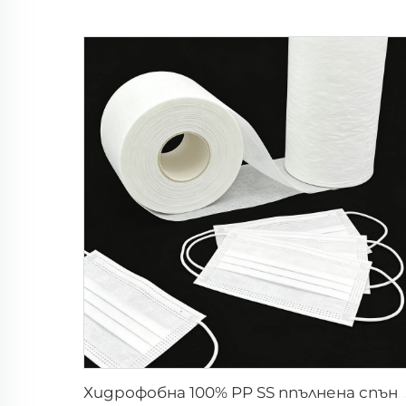
Хидрофобна 100% PP SS ппълнена спънбонд непрекъсната тъкан за суровина на лиц