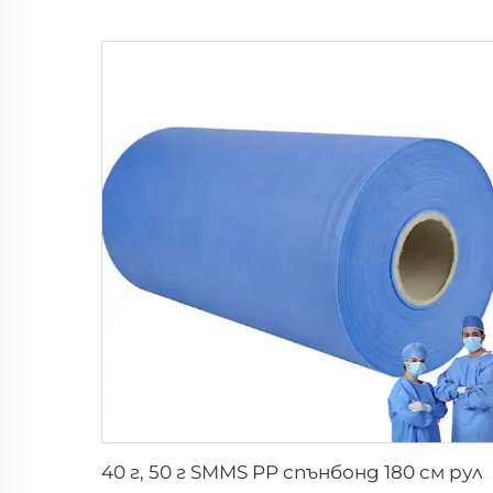
40 г, 50 г SMMS PP спънбонд 180 см руло непрекъсната тъкан