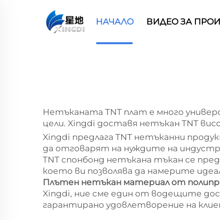
НАЧАЛО
ВИДЕО ЗА ПРО
Нетъканата TNT плат е много универс
цели. Xingdi доставя нетъкан TNT вис
Xingdi предлага TNT нетъканни проду
да отговарят на нуждите на индустр
TNT спонбонд нетъкана тъкан се пред
което ви позволява да намерите идеа
Плътен нетъкан материал от полипро
Xingdi, ние сме един от водещите до
гарантирано удовлетворение на клиен